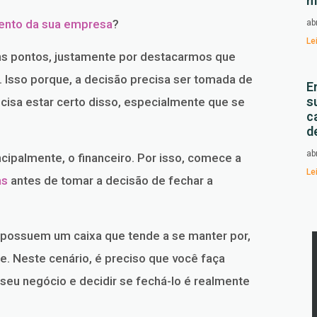
m
ento da sua empresa
?
ab
Le
uns pontos, justamente por destacarmos que
 Isso porque, a decisão precisa ser tomada de
E
s
ecisa estar certo disso, especialmente que se
c
d
ab
incipalmente, o financeiro. Por isso, comece a
Le
as
antes de tomar a decisão de fechar a
ossuem um caixa que tende a se manter por,
e. Neste cenário, é preciso que você faça
 seu negócio e decidir se fechá-lo é realmente