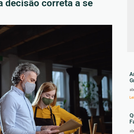
 decisão correta a se
A
G
ab
Le
Q
F
ab