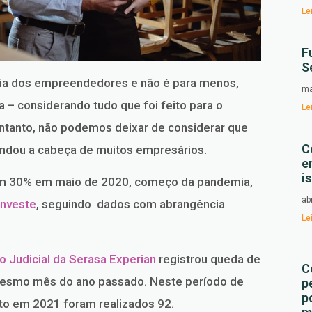
Le
F
S
oria dos empreendedores e não é para menos,
ma
a – considerando tudo que foi feito para o
Le
ntanto, não podemos deixar de considerar que
C
ondou a cabeça de muitos empresários.
e
i
ram 30% em maio de 2020, começo da pandemia,
ab
Investe
, seguindo dados com abrangência
Le
o Judicial da Serasa Experian
registrou queda de
C
smo mês do ano passado. Neste período de
p
p
to em 2021 foram realizados 92.