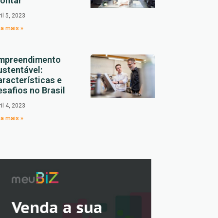
ontar
ril 5, 2023
ia mais »
mpreendimento
ustentável:
aracterísticas e
esafios no Brasil
ril 4, 2023
ia mais »