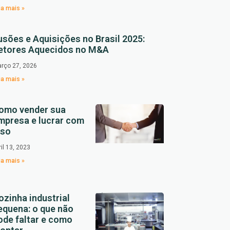
ia mais »
usões e Aquisições no Brasil 2025:
etores Aquecidos no M&A
rço 27, 2026
ia mais »
omo vender sua
mpresa e lucrar com
sso
ril 13, 2023
ia mais »
ozinha industrial
equena: o que não
ode faltar e como