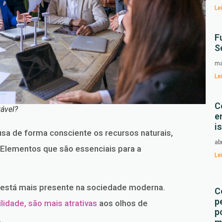
Le
F
S
ma
Le
C
ável?
e
i
sa de forma consciente os recursos naturais,
ab
. Elementos que são essenciais para a
Le
 está mais presente na sociedade moderna.
C
p
idade, são mais atrativas
aos olhos de
p
.