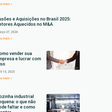
ia mais »
usões e Aquisições no Brasil 2025:
etores Aquecidos no M&A
rço 27, 2026
ia mais »
omo vender sua
mpresa e lucrar com
sso
ril 13, 2023
ia mais »
ozinha industrial
equena: o que não
ode faltar e como