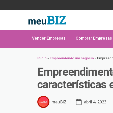
Vender Empresas
Comprar Empresas
Início
»
Empreendendo um negócio
»
Empreendi
Empreendimento
características 
meuBiZ
abril 4, 2023