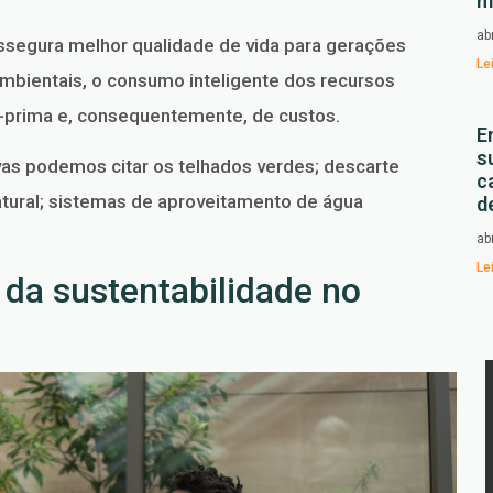
m
ab
 assegura melhor qualidade de vida para gerações
Le
ambientais, o consumo inteligente dos recursos
a-prima e, consequentemente, de custos.
E
s
tivas podemos citar os telhados verdes; descarte
c
natural; sistemas de aproveitamento de água
d
ab
Le
 da sustentabilidade no