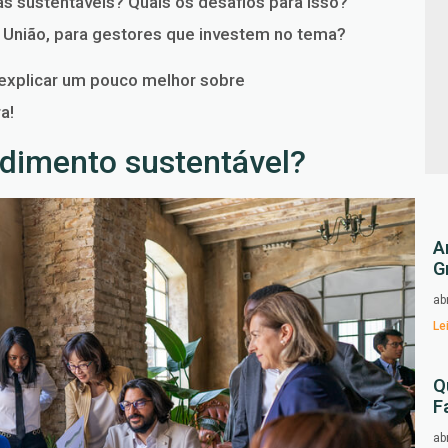
 sustentáveis? Quais os desafios para isso?
da União, para gestores que investem no tema?
explicar um pouco melhor sobre
a!
dimento sustentável?
A
G
ab
Le
Q
F
ab