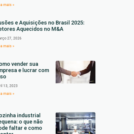
ia mais »
usões e Aquisições no Brasil 2025:
etores Aquecidos no M&A
rço 27, 2026
ia mais »
omo vender sua
mpresa e lucrar com
sso
ril 13, 2023
ia mais »
ozinha industrial
equena: o que não
ode faltar e como