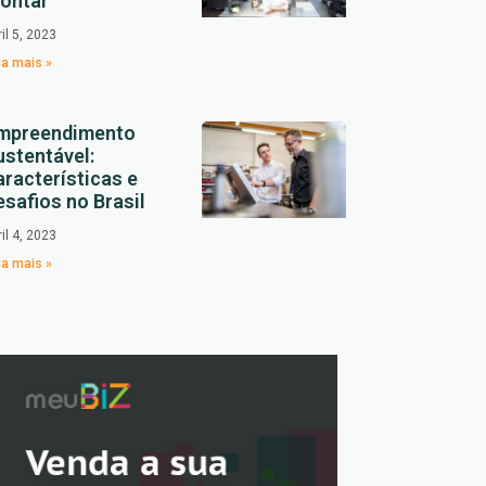
ontar
ril 5, 2023
ia mais »
mpreendimento
ustentável:
aracterísticas e
esafios no Brasil
ril 4, 2023
ia mais »