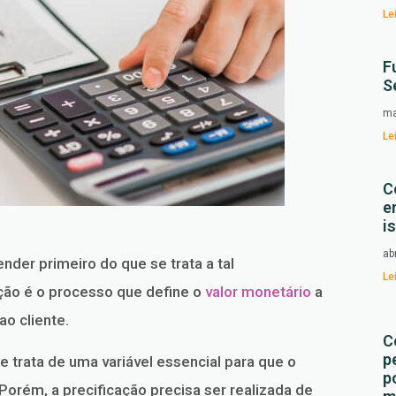
Le
F
S
ma
Le
C
e
i
ab
nder primeiro do que se trata a tal
Le
ação é o processo que define o
valor monetário
a
ao cliente.
C
p
trata de uma variável essencial para que o
p
orém, a precificação precisa ser realizada de