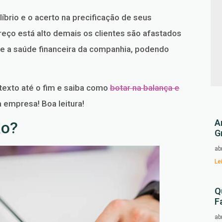
líbrio e o acerto na precificação de seus
preço está alto demais os clientes são afastados
e a saúde financeira da companhia, podendo
 texto até o fim e saiba como
botar na balança e
 empresa! Boa leitura!
A
ão?
G
ab
Le
Q
F
ab