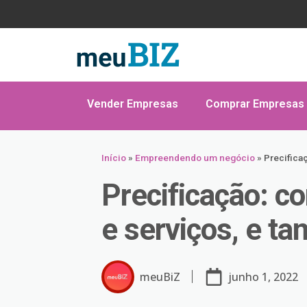
Vender Empresas
Comprar Empresas
Início
»
Empreendendo um negócio
»
Precifica
Precificação: c
e serviços, e 
meuBiZ
junho 1, 2022