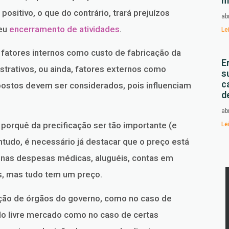
m
positivo, o que do contrário, trará prejuízos
ab
seu
encerramento de atividades
.
Le
 fatores internos como custo de fabricação da
E
trativos, ou ainda, fatores externos como
s
c
postos devem ser considerados, pois influenciam
d
ab
porquê da precificação ser tão importante (e
Le
ntudo, é necessário já destacar que o preço está
a nas despesas médicas, aluguéis, contas em
s, mas tudo tem um preço.
ão de órgãos do governo, como no caso de
o livre mercado como no caso de certas