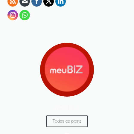
meuBiZ
Todos os posts