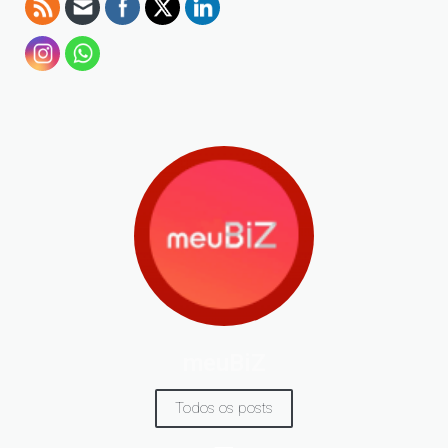
meuBiZ
Todos os posts