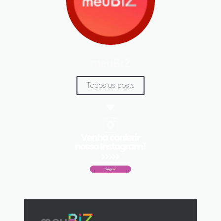
meuBiZ
Todos os posts