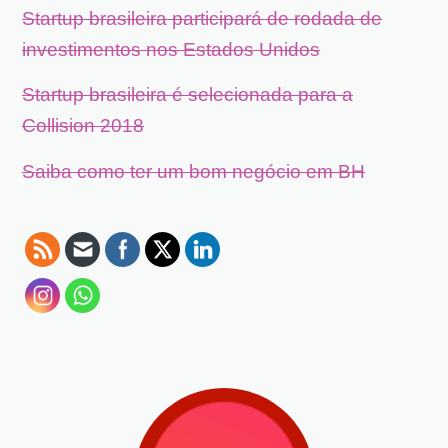
Startup brasileira participará de rodada de
investimentos nos Estados Unidos
Startup brasileira é selecionada para a
Collision 2018
Saiba como ter um bom negócio em BH