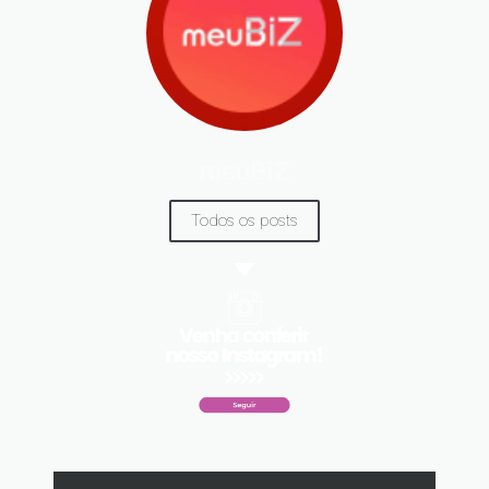
meuBiZ
Todos os posts